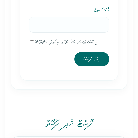
ވެބްސައިޓް
މި ބްރައުޒަރގައި މަގޭ ނަމާއި އީމެއިލް ސޭވްކުރޭ
ފޮންޓް ހެދި ފަރާތް