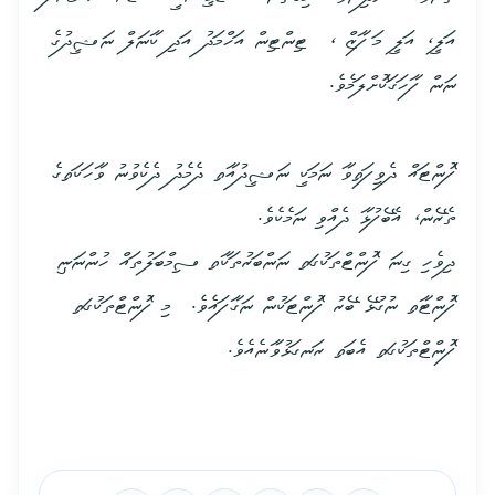
އަލީ، އަލީ މަފާޒް ، ޓިންޓިން އަހްމަދު އަދި ކާނަލް ނަޝީދުގެ
ނަން ފާހަގަކޮށްލަމެވެ.
ފޮންޓައް ދެވިފައިވާ ނަމަކީ ނަޝީދުއާއި ދެމެދު ދެކެވުނު ވާހަކައިގެ
ތެރޭން، އެބޭފުޅާ ދެއްވި ނަމެކެވެ.
ދިވެހި ގިނަ ފޮންޓްތަކުގައި ނަންބަރުތަކާއި ސިމްބަލުތައް ހުންނަނީ
ފޮންޓާއި ނުގުޅޭ ބޭރު ފޮންޓަކުން ނަގާފައެވެ. މި ފޮންޓްތަކުގައި
ފޮންޓްތަކުގައި އެބައި ރަނގަޅުވާނެއެވެ.