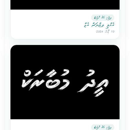
ދިވެހި އައު ފޮންޓް
އެމްވީ އިޒްޔަން އެޖް
10 ޖޫން 2026
ދިވެހި އައު ފޮންޓް