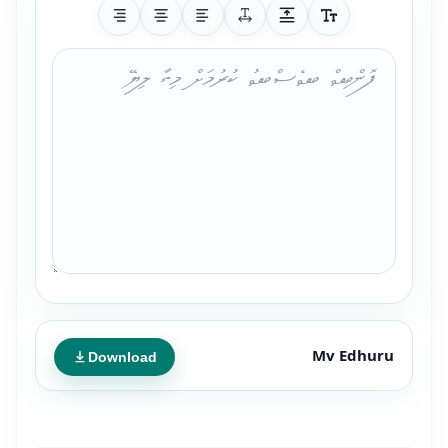
Mv Edhuru
Download