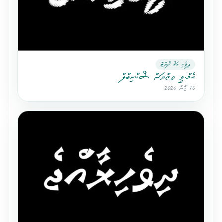
ދިވެހި އައު ފޮންޓް
އެމް.ވީ އިޒްޔަން ސްކްރިބްލް
10 ޖޫން 2026