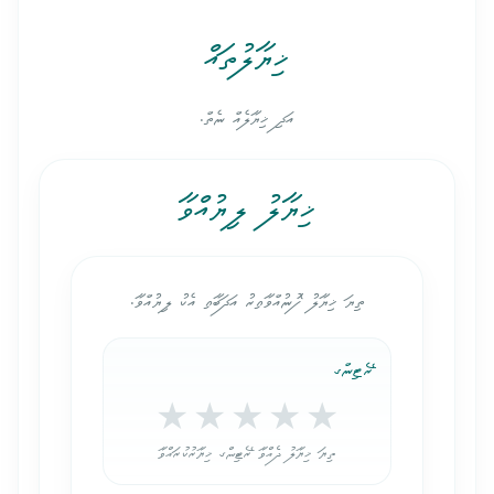
ޚިޔާލުތައް
އަދި ޚިޔާލެއް ނެތް.
ޚިޔާލު ލިޔުއްވާ
ތިޔަ ޚިޔާލު ފޮނުއްވާއިރު އަދަބާއި އެކު ލިޔުއްވާ.
ރޭޓިންގ
★
★
★
★
★
ތިޔަ ޚިޔާލު ދެއްވާ ރޭޓިންގ ޚިޔާރުކުރައްވާ