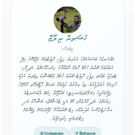
ހުސައިން ނިޔާޒް
ޑިޒައިނާރ
އަޅުގަނޑުގެ މަސައްކަތުގެ ތެރެއިން، ދިވެހި ފޮންޓުތައް ފަރުމާކޮށް ހިލޭ
އެންމެނަށް ބޭނުން ކުރެވޭ ގޮތަށް އާންމުކޮށް ހިއްސާކުރަމެވެ. އަދި ޅޮހި
ޓައިޕްގެ ނަމުގައި ދިވެހި ފޮންޓް ބޭނުން ކުރެވޭ ވެބްބޭސްޑް ޑިޒައިން އެޕެއް
ކުރިޔައް ގެންދެވެއެވެ. މީގެ އިތުރުން ފެންވަރު ރަނގަޅު ފޮޓޯތަކާއި ރާއްޖޭގެ
ދިރޭތަކެތީގެ (ބަޔޯޑައިވަރސިޓީ) މައުލޫމާތު ހިމެނޭ ވެބްސައިޓެއް
ހިންގަމެވެ. އަދި ރާއްޖެއާއި ގުޅޭ 3ޑީ ޓެކްސްޗާރ މަސްހޫރު 3ދ
ސޮފްޓްވެއާރގެ ބެލެންޑާރ ކިޓް ބޭނުންކުރާ ފަރާތްތަކަށް ލިބޭގޮތަށް
ކިޓްގައިވަނީ ހިމެނިފައެވެ.
Instagram
Behance
◎
↗