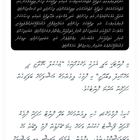
މި ފޮންޓަކީ ޢަލީ އެދުރު ތަކުރުފާނުގެ “ޒުހުރުލް ކަމާލާތި ފީ
އަޙްކާމިލް އިބާދާތި” މި ފޮތުގެ ލިޔުންތައް އަސްލަކަށް ބަލައިގެން
ހަދަމުން އަންނަ ފޮންޓެކެވެ.
ކުރީގެ ފޮތްތަކުގައި ހުރި ލިޔުންތަކަށް ބަލާ ފޮންޓް ހަދަން ފޮތެއް
ހޯދަން ޕޯސްޓު ކުރުމުން ވަރަށް ގިނަ ބޭފުޅުން ފޮތް ލިބޭނެ މަގު
ތަނަވަސްކޮށްދިނެވެ. މިގޮތުން އެކަޑަމީ ރައީސް ޑރ އަޝްރަފް