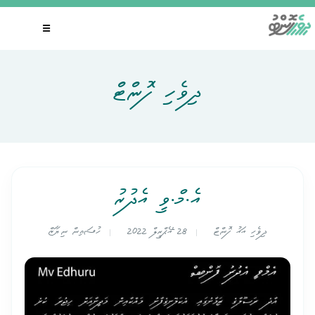
Skip
to
☰
content
ދިވެހި ފޮންޓް
އެ.މް.ވީ އެދުރު
ދިވެހި އައު ފޮންޓް
28 އޭޕްރީލް 2022
ހުސައިން ނިޔާޒް