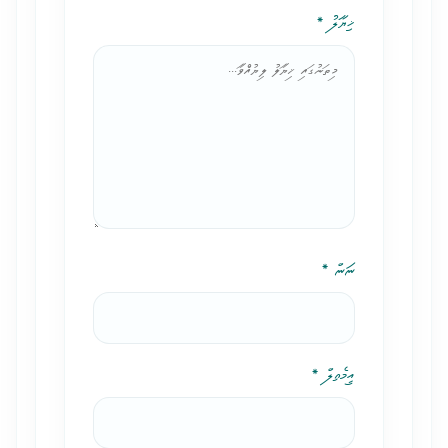
ޚިޔާލު *
ނަން *
އީމެއިލް *