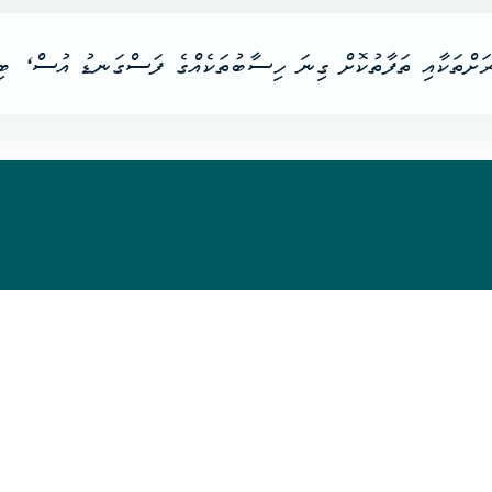
ރަށްތަކާއި ތަފާތުކޮށް ގިނަ ހިސާބުތަކެއްގެ ފަސްގަނޑު އުސް، ބި