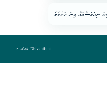
ޔަ ނިކަގަސްތައް ގިނަ ރަށެކެވެ
© 2026 Dhivehifont