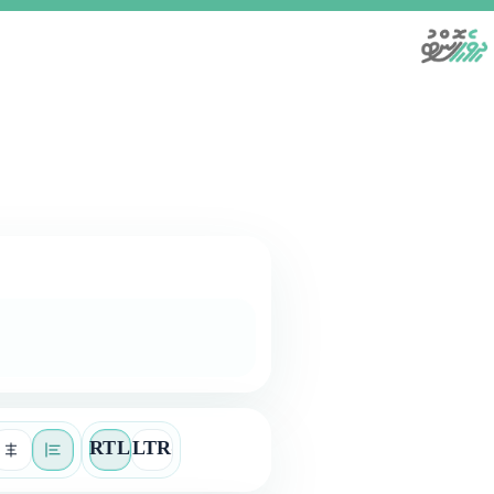
Skip
to
content
RTL
LTR