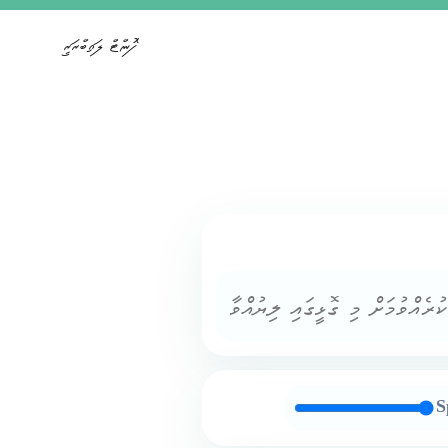
ފޮންޓް ލައިބްރަރީ
S