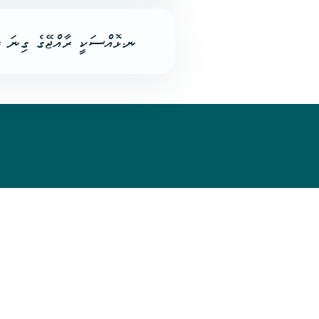
ނ.ޅޮއްސަކީ ރާއްޖޭގެ ގިނަ .