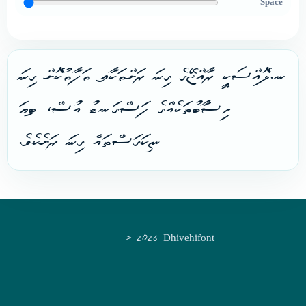
Space
ނ.ޅޮއްސަކީ ރާއްޖޭގެ ގިނަ ރަށްތަކާއި ތަފާތުކޮށް ގިނަ
ހިސާބުތަކެއްގެ ފަސްގަނޑު އުސް، ބިޔަ
ނިކަގަސްތައް ގިނަ ރަށެކެވެ.
© 2026 Dhivehifont