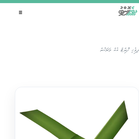
Skip
to
☰
content
ދިވެހި ފޮންޓް އެއް ތަނަކުން