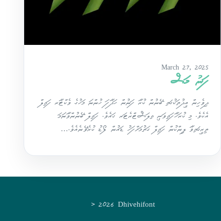
March 27, 2025
ފަނު މަސް
ދިވެހިން އީދުތަކުގައި ބޭނުން ކުރާ ފަނުން ހަދާފަ ހުންނަ މަހުގެ ވެކްޓާރ ފައިލް
އެކެވެ. މި ކުރަހާފައިވަނީ އިލަސްޓްރެޓަރ ގައެވެ. ފައިލް ބޭނުންވާނަމަ
ތިރީގައިވާ ލިންކުން ފައިލް ގަތުމަށްފަހު ޑައުން ލޯޑު ކުރެވޭނެއެވެ.…
© 2026 Dhivehifont