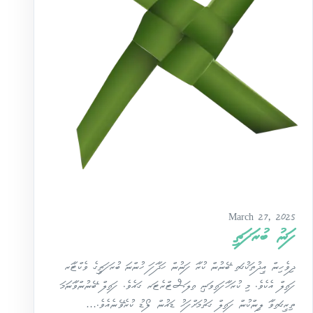
March 27, 2025
ފަނު ބުރަފަތި
ދިވެހިން އީދުތަކުގައި ބޭނުން ކުރާ ފަނުން ހަދާފަ ހުންނަ ބުރަފަތީގެ ވެކްޓާރ
ފައިލް އެކެވެ. މި ކުރަހާފައިވަނީ އިލަސްޓްރެޓަރ ގައެވެ. ފައިލް ބޭނުންވާނަމަ
ތިރީގައިވާ ލިންކުން ފައިލް ގަތުމަށްފަހު ޑައުން ލޯޑު ކުރެވޭނެއެވެ.…