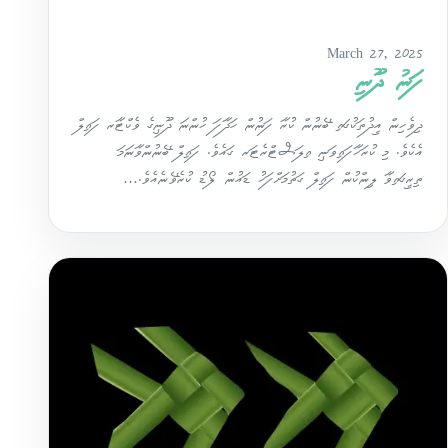
March 27, 2025
ފަނު ދޫނި
ދިވެހިން އީދުތަކުގައި ބޭނުން ކުރާ ފަނުން ހަދާފަ ހުންނަ ދޫނީގެ ވެކްޓާރ ފައިލް
އެކެވެ. މި ކުރަހާފައިވަނީ އިލަސްޓްރެޓަރ ގައެވެ. ފައިލް ބޭނުންވާނަމަ
ތިރީގައިވާ ލިންކުން ފައިލް ގަތުމަށްފަހު ޑައުން ލޯޑު ކުރެވޭނެއެވެ.…